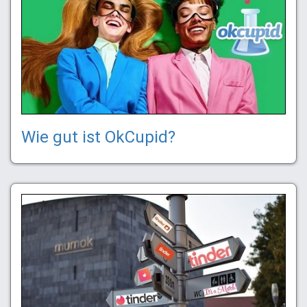
Wie gut ist OkCupid?